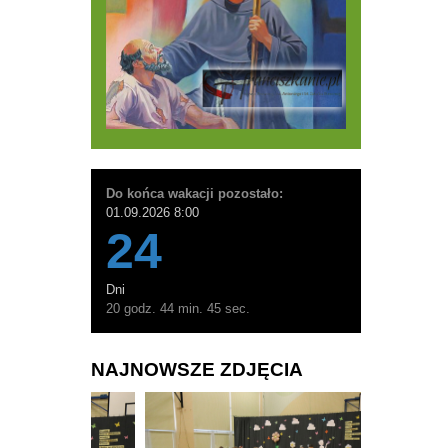
Do końca wakacji pozostało:
01.09.2026 8:00
24
Dni
20 godz. 44 min. 43 sec.
NAJNOWSZE ZDJĘCIA