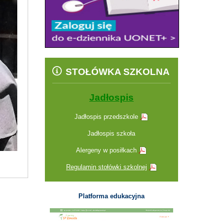
STOŁÓWKA SZKOLNA
Jadłospis
Jadłospis przedszkole
Jadłospis szkoła
Alergeny w posiłkach
Regulamin stołówki szkolnej
Platforma edukacyjna