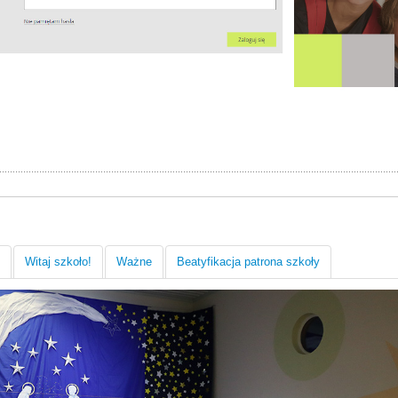
Witaj szkoło!
Ważne
Beatyfikacja patrona szkoły