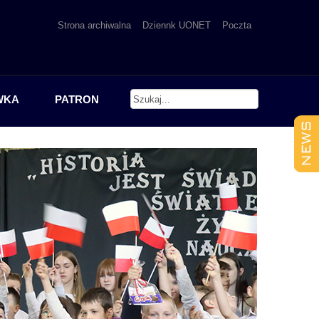
Strona archiwalna
Dziennk UONET
Poczta
WKA
PATRON