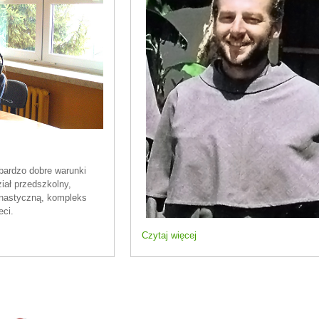
ardzo dobre warunki
iał przedszkolny,
imnastyczną, kompleks
eci.
Czytaj więcej