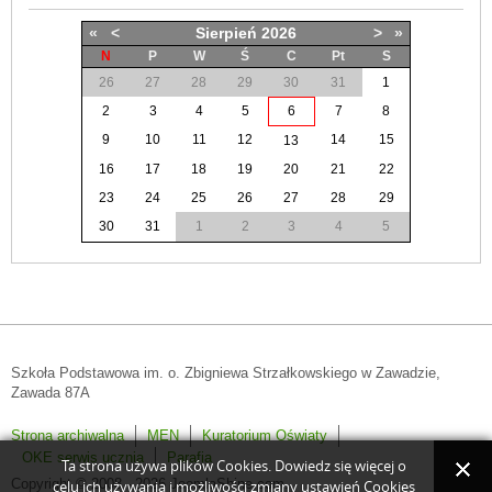
«
<
Sierpień
2026
>
»
N
P
W
Ś
C
Pt
S
26
27
28
29
30
31
1
2
3
4
5
6
7
8
9
10
11
12
14
15
13
16
17
18
19
20
21
22
23
24
25
26
27
28
29
30
31
1
2
3
4
5
Szkoła Podstawowa im. o. Zbigniewa Strzałkowskiego w Zawadzie,
Zawada 87A
Strona archiwalna
MEN
Kuratorium Oświaty
OKE serwis ucznia
Parafia
Ta strona używa plików Cookies. Dowiedz się więcej o
Copyright © 2008 - 2026 JoomlaShine.com.
celu ich używania i możliwości zmiany ustawień Cookies