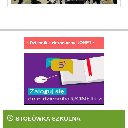
• Dziennik elektroniczny UONET •
STOŁÓWKA SZKOLNA