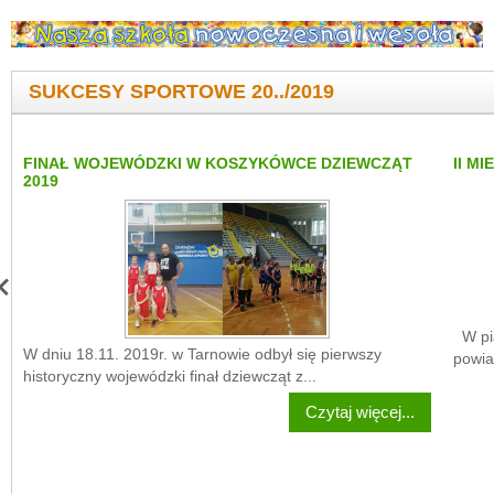
SUKCESY SPORTOWE 20../2019
FINAŁ WOJEWÓDZKI W KOSZYKÓWCE DZIEWCZĄT
II M
2019
W pią
W dniu 18.11. 2019r. w Tarnowie odbył się pierwszy
powia
historyczny wojewódzki finał dziewcząt z...
Czytaj więcej...