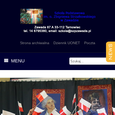
Strona archiwalna
Dziennk UONET
Poczta
MENU