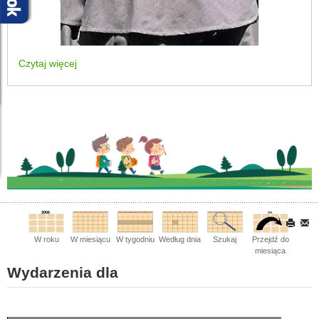
Czytaj więcej
W roku
W miesiącu
W tygodniu
Według dnia
Szukaj
Przejdź do
miesiąca
Wydarzenia dla