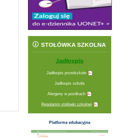
STOŁÓWKA SZKOLNA
Jadłospis
Jadłospis przedszkole
Jadłospis szkoła
Alergeny w posiłkach
Regulamin stołówki szkolnej
Platforma edukacyjna