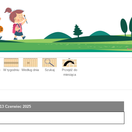
u
W tygodniu
Według dnia
Szukaj
Przejdź do
miesiąca
 13 Czerwiec 2025