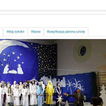
Witaj szkoło!
Ważne
Beatyfikacja patrona szkoły