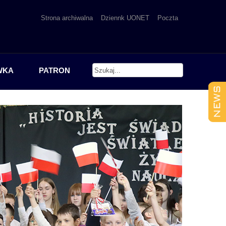
Strona archiwalna
Dziennk UONET
Poczta
WKA
PATRON