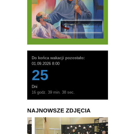
Do końca wakacji pozostało:
01.09.2026 8:00
25
Dni
16 godz. 39 min. 36 sec.
NAJNOWSZE ZDJĘCIA