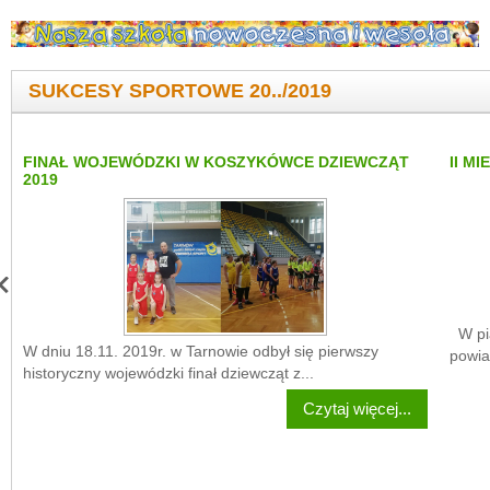
SUKCESY SPORTOWE 20../2019
FINAŁ WOJEWÓDZKI W KOSZYKÓWCE DZIEWCZĄT
II M
2019
W pią
W dniu 18.11. 2019r. w Tarnowie odbył się pierwszy
powia
historyczny wojewódzki finał dziewcząt z...
Czytaj więcej...