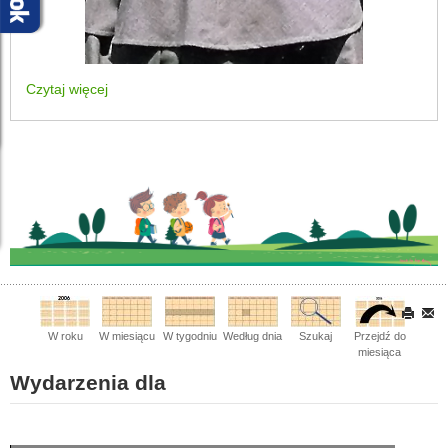
Czytaj więcej
W roku
W miesiącu
W tygodniu
Według dnia
Szukaj
Przejdź do
miesiąca
Wydarzenia dla