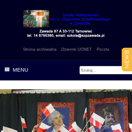
Strona archiwalna
Dziennk UONET
Poczta
MENU