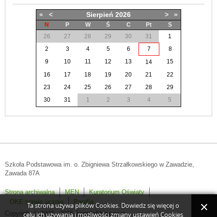
«
<
Sierpień
2026
>
»
N
P
W
Ś
C
Pt
S
26
27
28
29
30
31
1
2
3
4
5
6
7
8
9
10
11
12
13
15
14
16
17
18
19
20
21
22
23
24
25
26
27
28
29
30
31
1
2
3
4
5
Szkoła Podstawowa im. o. Zbigniewa Strzałkowskiego w Zawadzie,
Zawada 87A
Strona archiwalna
MEN
Kuratorium Oświaty
OKE serwis ucznia
Parafia
Ta strona używa plików Cookies. Dowiedz się więcej o
Copyright © 2008 - 2026 JoomlaShine.com.
celu ich używania i możliwości zmiany ustawień Cookies