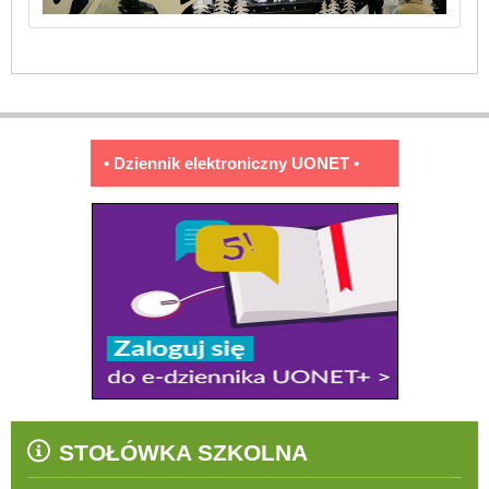
• Dziennik elektroniczny UONET •
STOŁÓWKA SZKOLNA