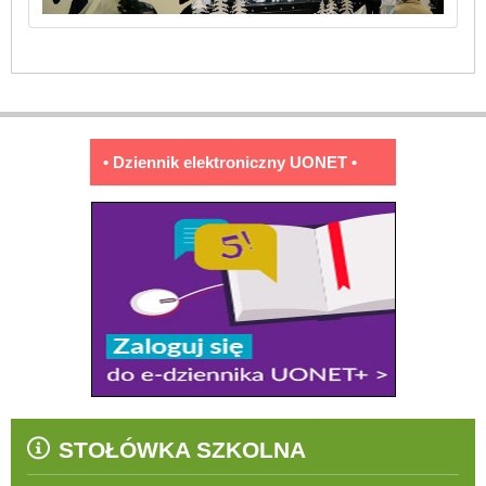
• Dziennik elektroniczny UONET •
STOŁÓWKA SZKOLNA