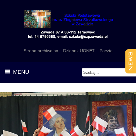
Strona archiwalna
Dziennk UONET
Poczta
MENU