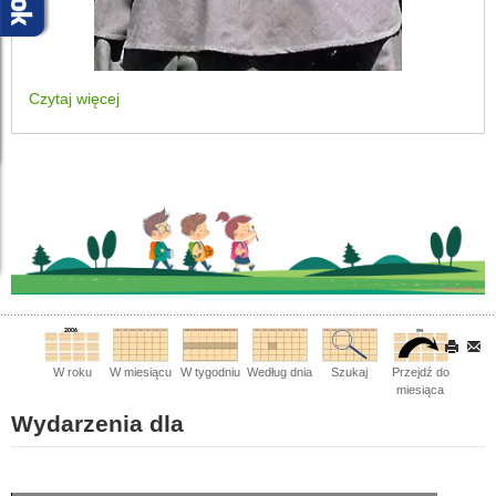
Czytaj więcej
W roku
W miesiącu
W tygodniu
Według dnia
Szukaj
Przejdź do
miesiąca
Wydarzenia dla