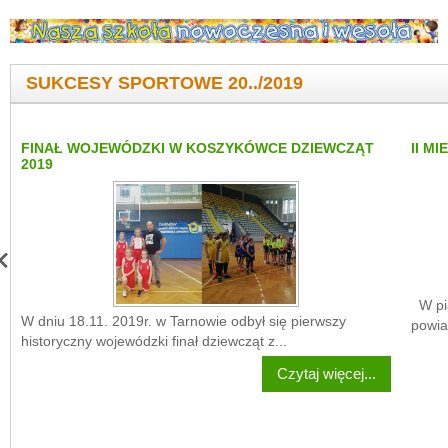
SUKCESY SPORTOWE 20../2019
FINAŁ WOJEWÓDZKI W KOSZYKÓWCE DZIEWCZĄT
II M
2019
W pią
W dniu 18.11. 2019r. w Tarnowie odbył się pierwszy
powia
historyczny wojewódzki finał dziewcząt z...
Czytaj więcej...