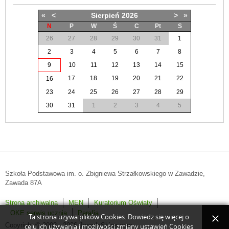
«
<
Sierpień
2026
>
»
N
P
W
Ś
C
Pt
S
26
27
28
29
30
31
1
2
3
4
5
6
7
8
9
10
11
12
13
14
15
17
18
19
20
21
22
16
23
24
25
26
27
28
29
30
31
1
2
3
4
5
Szkoła Podstawowa im. o. Zbigniewa Strzałkowskiego w Zawadzie,
Zawada 87A
Strona archiwalna
MEN
Kuratorium Oświaty
OKE serwis ucznia
Parafia
Ta strona używa plików Cookies. Dowiedz się więcej o
Copyright © 2008 - 2026 JoomlaShine.com.
celu ich używania i możliwości zmiany ustawień Cookies