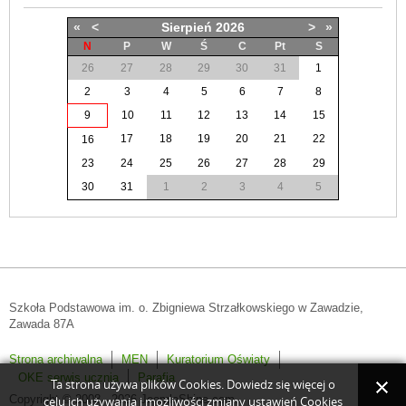
«
<
Sierpień
2026
>
»
N
P
W
Ś
C
Pt
S
26
27
28
29
30
31
1
2
3
4
5
6
7
8
9
10
11
12
13
14
15
17
18
19
20
21
22
16
23
24
25
26
27
28
29
30
31
1
2
3
4
5
Szkoła Podstawowa im. o. Zbigniewa Strzałkowskiego w Zawadzie,
Zawada 87A
Strona archiwalna
MEN
Kuratorium Oświaty
OKE serwis ucznia
Parafia
Ta strona używa plików Cookies. Dowiedz się więcej o
Copyright © 2008 - 2026 JoomlaShine.com.
celu ich używania i możliwości zmiany ustawień Cookies