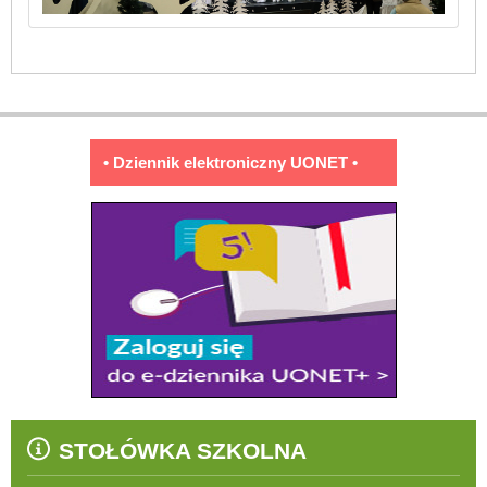
• Dziennik elektroniczny UONET •
STOŁÓWKA SZKOLNA