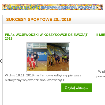
SUKCESY SPORTOWE 20../2019
FINAŁ WOJEWÓDZKI W KOSZYKÓWCE DZIEWCZĄT
II M
2019
W pią
W dniu 18.11. 2019r. w Tarnowie odbył się pierwszy
powia
historyczny wojewódzki finał dziewcząt z...
Czytaj więcej...