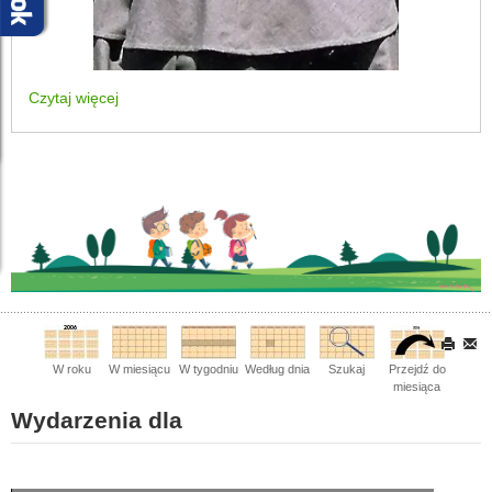
Czytaj więcej
W roku
W miesiącu
W tygodniu
Według dnia
Szukaj
Przejdź do
miesiąca
Wydarzenia dla