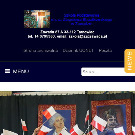
Strona archiwalna
Dziennk UONET
Poczta
MENU