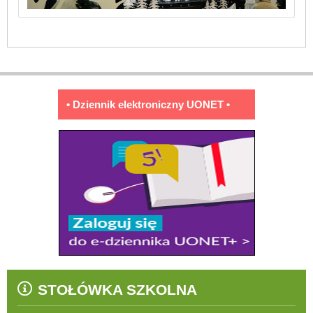
• Dziennik elektroniczny UONET •
STOŁÓWKA SZKOLNA