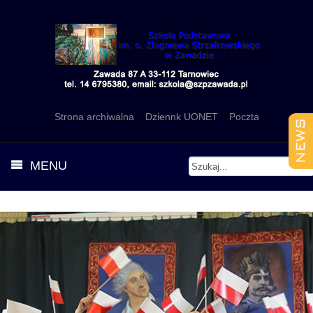
Strona archiwalna
Dziennk UONET
Poczta
MENU