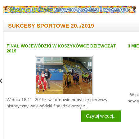
SUKCESY SPORTOWE 20../2019
FINAŁ WOJEWÓDZKI W KOSZYKÓWCE DZIEWCZĄT
II M
2019
W pią
W dniu 18.11. 2019r. w Tarnowie odbył się pierwszy
powia
historyczny wojewódzki finał dziewcząt z...
Czytaj więcej...