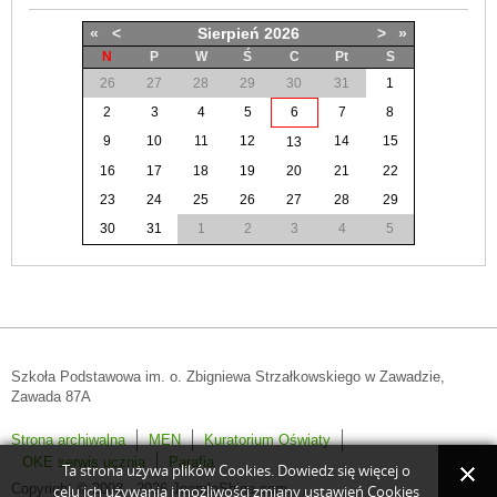
«
<
Sierpień
2026
>
»
N
P
W
Ś
C
Pt
S
26
27
28
29
30
31
1
2
3
4
5
6
7
8
9
10
11
12
14
15
13
16
17
18
19
20
21
22
23
24
25
26
27
28
29
30
31
1
2
3
4
5
Szkoła Podstawowa im. o. Zbigniewa Strzałkowskiego w Zawadzie,
Zawada 87A
Strona archiwalna
MEN
Kuratorium Oświaty
OKE serwis ucznia
Parafia
Ta strona używa plików Cookies. Dowiedz się więcej o
Copyright © 2008 - 2026 JoomlaShine.com.
celu ich używania i możliwości zmiany ustawień Cookies