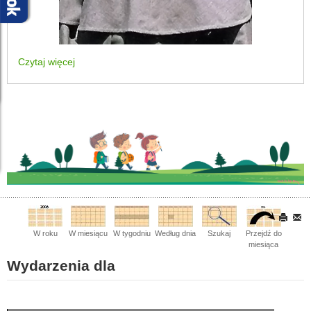
Czytaj więcej
W roku
W miesiącu
W tygodniu
Według dnia
Szukaj
Przejdź do
miesiąca
Wydarzenia dla