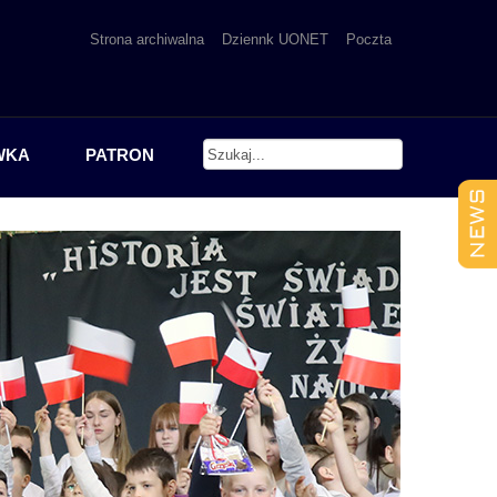
Strona archiwalna
Dziennk UONET
Poczta
WKA
PATRON