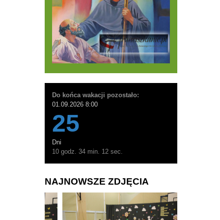
Do końca wakacji pozostało:
01.09.2026 8:00
25
Dni
10 godz. 34 min. 10 sec.
NAJNOWSZE ZDJĘCIA