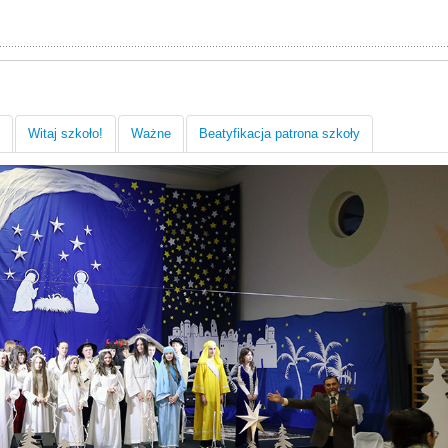
Witaj szkoło!
Ważne
Beatyfikacja patrona szkoły