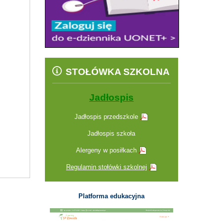
STOŁÓWKA SZKOLNA
Jadłospis
Jadłospis przedszkole
Jadłospis szkoła
Alergeny w posiłkach
Regulamin stołówki szkolnej
Platforma edukacyjna