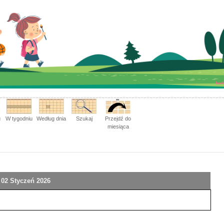
u
W tygodniu
Według dnia
Szukaj
Przejdź do
miesiąca
 02 Styczeń 2026