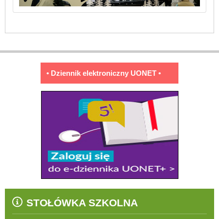
• Dziennik elektroniczny UONET •
STOŁÓWKA SZKOLNA