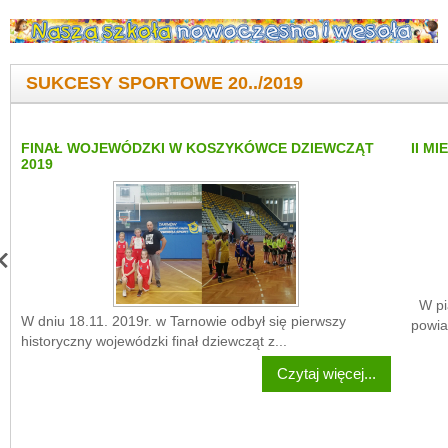
SUKCESY SPORTOWE 20../2019
FINAŁ WOJEWÓDZKI W KOSZYKÓWCE DZIEWCZĄT
II M
2019
W pią
W dniu 18.11. 2019r. w Tarnowie odbył się pierwszy
powia
historyczny wojewódzki finał dziewcząt z...
Czytaj więcej...