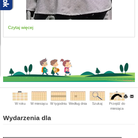
Czytaj więcej
W roku
W miesiącu
W tygodniu
Według dnia
Szukaj
Przejdź do
miesiąca
Wydarzenia dla