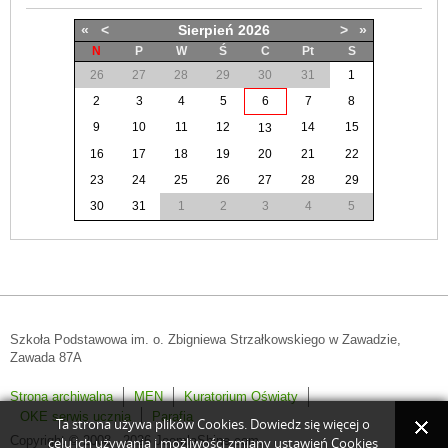
«
<
Sierpień
2026
>
»
N
P
W
Ś
C
Pt
S
26
27
28
29
30
31
1
2
3
4
5
6
7
8
9
10
11
12
14
15
13
16
17
18
19
20
21
22
23
24
25
26
27
28
29
30
31
1
2
3
4
5
Szkoła Podstawowa im. o. Zbigniewa Strzałkowskiego w Zawadzie,
Zawada 87A
Strona archiwalna
MEN
Kuratorium Oświaty
OKE serwis ucznia
Parafia
Ta strona używa plików Cookies. Dowiedz się więcej o
Copyright © 2008 - 2026 JoomlaShine.com.
celu ich używania i możliwości zmiany ustawień Cookies