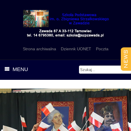
Strona archiwalna
Dziennk UONET
Poczta
MENU