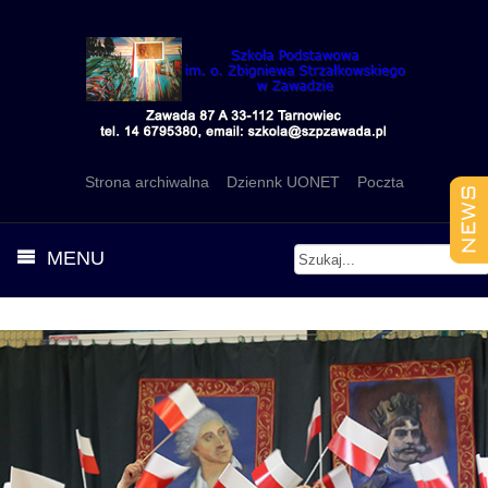
Strona archiwalna
Dziennk UONET
Poczta
MENU