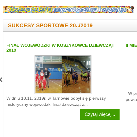
SUKCESY SPORTOWE 20../2019
FINAŁ WOJEWÓDZKI W KOSZYKÓWCE DZIEWCZĄT
II M
2019
W pią
W dniu 18.11. 2019r. w Tarnowie odbył się pierwszy
powia
historyczny wojewódzki finał dziewcząt z...
Czytaj więcej...