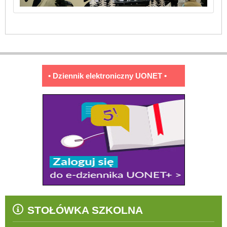
• Dziennik elektroniczny UONET •
STOŁÓWKA SZKOLNA