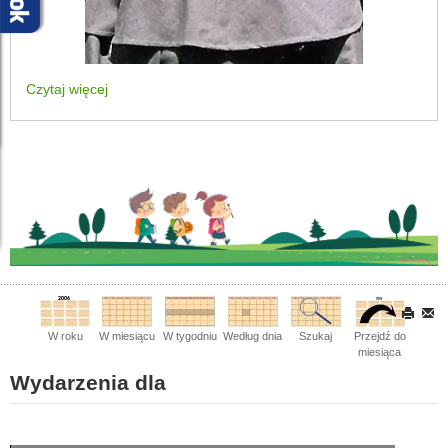
Czytaj więcej
W roku
W miesiącu
W tygodniu
Według dnia
Szukaj
Przejdź do
miesiąca
Wydarzenia dla