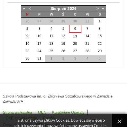
«
<
Sierpień
2026
>
»
N
P
W
Ś
C
Pt
S
26
27
28
29
30
31
1
2
3
4
5
6
7
8
9
10
11
12
14
15
13
16
17
18
19
20
21
22
23
24
25
26
27
28
29
30
31
1
2
3
4
5
Szkoła Podstawowa im. o. Zbigniewa Strzałkowskiego w Zawadzie,
Zawada 87A
Strona archiwalna
MEN
Kuratorium Oświaty
OKE serwis ucznia
Parafia
Ta strona używa plików Cookies. Dowiedz się więcej o
Copyright © 2008 - 2026 JoomlaShine.com.
celu ich używania i możliwości zmiany ustawień Cookies