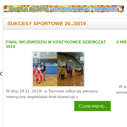
SUKCESY SPORTOWE 20../2019
FINAŁ WOJEWÓDZKI W KOSZYKÓWCE DZIEWCZĄT
II M
2019
W pią
W dniu 18.11. 2019r. w Tarnowie odbył się pierwszy
powia
historyczny wojewódzki finał dziewcząt z...
Czytaj więcej...