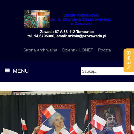
Strona archiwalna
Dziennk UONET
Poczta
MENU