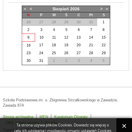
«
<
Sierpień
2026
>
»
N
P
W
Ś
C
Pt
S
26
27
28
29
30
31
1
2
3
4
5
6
7
8
9
10
11
12
13
14
15
17
18
19
20
21
22
16
23
24
25
26
27
28
29
30
31
1
2
3
4
5
Szkoła Podstawowa im. o. Zbigniewa Strzałkowskiego w Zawadzie,
Zawada 87A
Strona archiwalna
MEN
Kuratorium Oświaty
OKE serwis ucznia
Parafia
Ta strona używa plików Cookies. Dowiedz się więcej o
Copyright © 2008 - 2026 JoomlaShine.com.
celu ich używania i możliwości zmiany ustawień Cookies