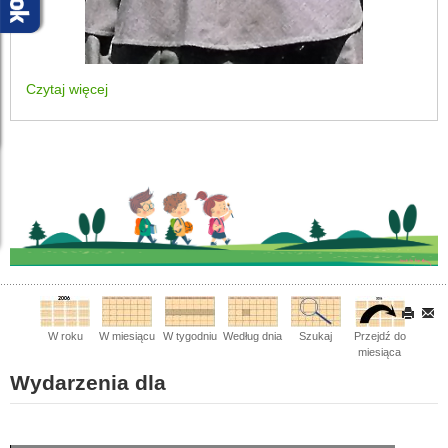
Czytaj więcej
W roku
W miesiącu
W tygodniu
Według dnia
Szukaj
Przejdź do
miesiąca
Wydarzenia dla