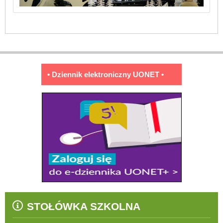
• Dziennik elektroniczny UONET •
STOŁÓWKA SZKOLNA