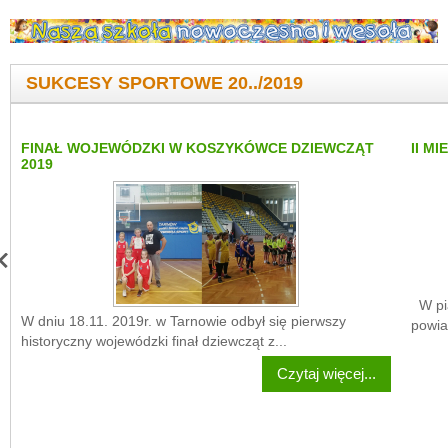
SUKCESY SPORTOWE 20../2019
FINAŁ WOJEWÓDZKI W KOSZYKÓWCE DZIEWCZĄT
II M
2019
W pią
W dniu 18.11. 2019r. w Tarnowie odbył się pierwszy
powia
historyczny wojewódzki finał dziewcząt z...
Czytaj więcej...