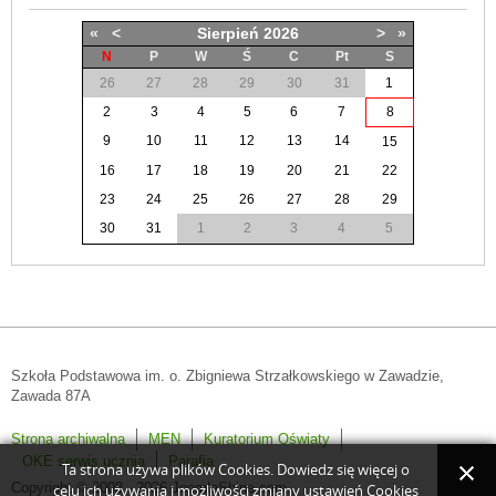
«
<
Sierpień
2026
>
»
N
P
W
Ś
C
Pt
S
26
27
28
29
30
31
1
2
3
4
5
6
7
8
9
10
11
12
13
14
15
16
17
18
19
20
21
22
23
24
25
26
27
28
29
30
31
1
2
3
4
5
Szkoła Podstawowa im. o. Zbigniewa Strzałkowskiego w Zawadzie,
Zawada 87A
Strona archiwalna
MEN
Kuratorium Oświaty
OKE serwis ucznia
Parafia
Ta strona używa plików Cookies. Dowiedz się więcej o
Copyright © 2008 - 2026 JoomlaShine.com.
celu ich używania i możliwości zmiany ustawień Cookies