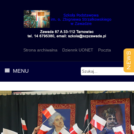
Strona archiwalna
Dziennk UONET
Poczta
MENU