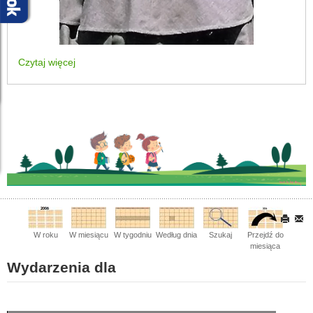
Czytaj więcej
W roku
W miesiącu
W tygodniu
Według dnia
Szukaj
Przejdź do
miesiąca
Wydarzenia dla