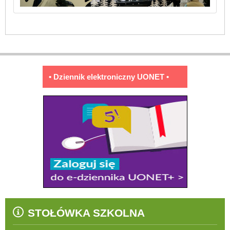
• Dziennik elektroniczny UONET •
STOŁÓWKA SZKOLNA