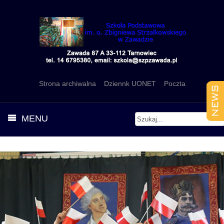
Strona archiwalna
Dziennk UONET
Poczta
MENU