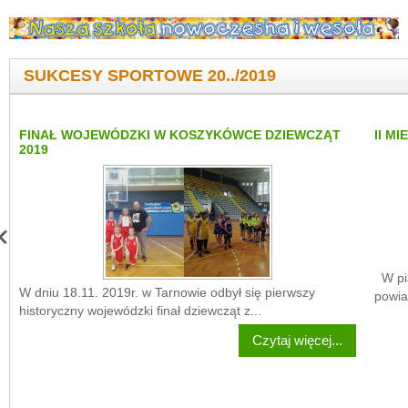
SUKCESY SPORTOWE 20../2019
FINAŁ WOJEWÓDZKI W KOSZYKÓWCE DZIEWCZĄT
II M
2019
W pią
W dniu 18.11. 2019r. w Tarnowie odbył się pierwszy
powia
historyczny wojewódzki finał dziewcząt z...
Czytaj więcej...