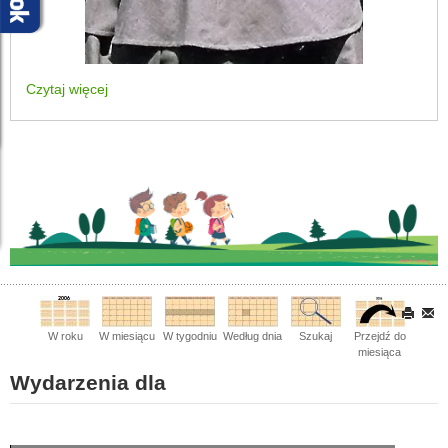
Czytaj więcej
W roku
W miesiącu
W tygodniu
Według dnia
Szukaj
Przejdź do
miesiąca
Wydarzenia dla