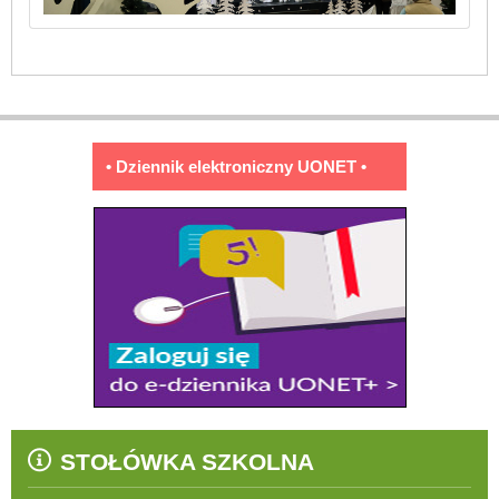
• Dziennik elektroniczny UONET •
STOŁÓWKA SZKOLNA