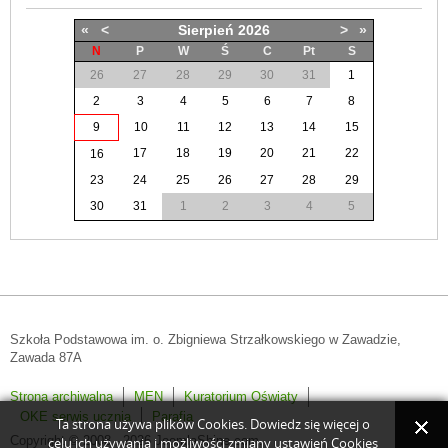
«
<
Sierpień
2026
>
»
N
P
W
Ś
C
Pt
S
26
27
28
29
30
31
1
2
3
4
5
6
7
8
9
10
11
12
13
14
15
17
18
19
20
21
22
16
23
24
25
26
27
28
29
30
31
1
2
3
4
5
Szkoła Podstawowa im. o. Zbigniewa Strzałkowskiego w Zawadzie,
Zawada 87A
Strona archiwalna
MEN
Kuratorium Oświaty
OKE serwis ucznia
Parafia
Ta strona używa plików Cookies. Dowiedz się więcej o
Copyright © 2008 - 2026 JoomlaShine.com.
celu ich używania i możliwości zmiany ustawień Cookies