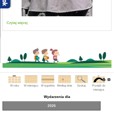
Czytaj więcej
W roku
W miesiącu
W tygodniu
Według dnia
Szukaj
Przejdź do
miesiąca
Wydarzenia dla
2026