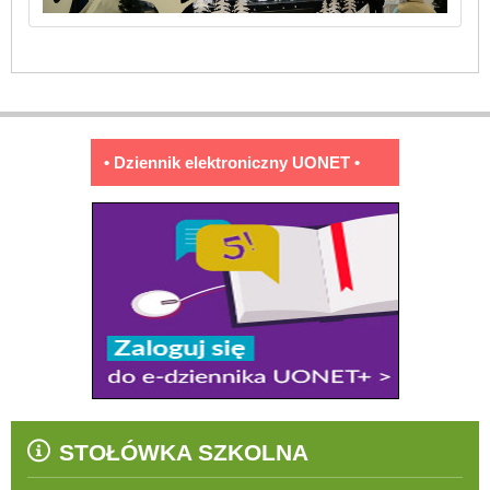
• Dziennik elektroniczny UONET •
STOŁÓWKA SZKOLNA