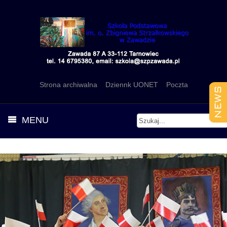
Strona archiwalna
Dziennk UONET
Poczta
MENU