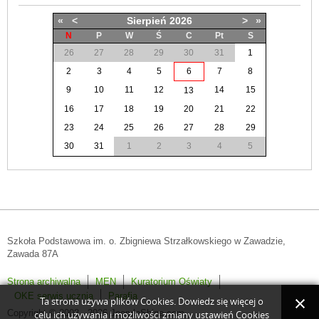
«
<
Sierpień
2026
>
»
N
P
W
Ś
C
Pt
S
26
27
28
29
30
31
1
2
3
4
5
6
7
8
9
10
11
12
14
15
13
16
17
18
19
20
21
22
23
24
25
26
27
28
29
30
31
1
2
3
4
5
Szkoła Podstawowa im. o. Zbigniewa Strzałkowskiego w Zawadzie,
Zawada 87A
Strona archiwalna
MEN
Kuratorium Oświaty
OKE serwis ucznia
Parafia
Ta strona używa plików Cookies. Dowiedz się więcej o
Copyright © 2008 - 2026 JoomlaShine.com.
celu ich używania i możliwości zmiany ustawień Cookies