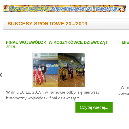
SUKCESY SPORTOWE 20../2019
FINAŁ WOJEWÓDZKI W KOSZYKÓWCE DZIEWCZĄT
II M
2019
W pią
W dniu 18.11. 2019r. w Tarnowie odbył się pierwszy
powia
historyczny wojewódzki finał dziewcząt z...
Czytaj więcej...