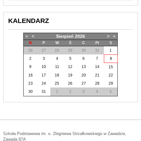
KALENDARZ
«
<
Sierpień
2026
>
»
N
P
W
Ś
C
Pt
S
26
27
28
29
30
31
1
2
3
4
5
6
7
8
9
10
11
12
13
14
15
16
17
18
19
20
21
22
23
24
25
26
27
28
29
30
31
1
2
3
4
5
Szkoła Podstawowa im. o. Zbigniewa Strzałkowskiego w Zawadzie,
Zawada 87A