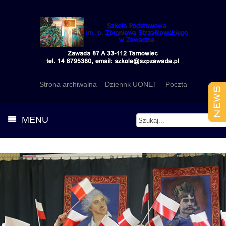
Strona archiwalna
Dziennk UONET
Poczta
MENU