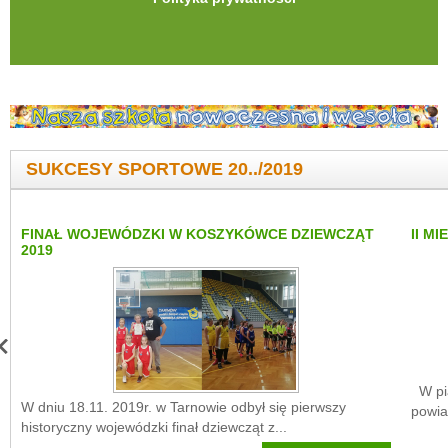
SUKCESY SPORTOWE 20../2019
FINAŁ WOJEWÓDZKI W KOSZYKÓWCE DZIEWCZĄT
II M
2019
W pią
W dniu 18.11. 2019r. w Tarnowie odbył się pierwszy
powia
historyczny wojewódzki finał dziewcząt z...