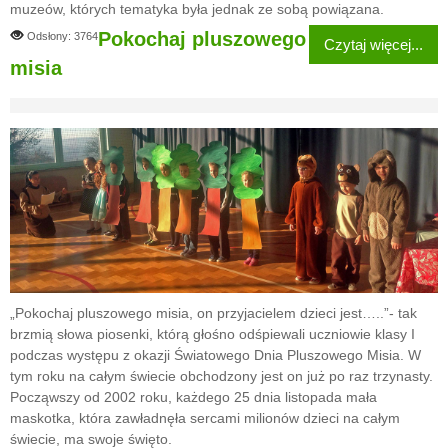
muzeów, których tematyka była jednak ze sobą powiązana.
Pokochaj pluszowego
Odsłony: 3764
Czytaj więcej...
misia
„Pokochaj pluszowego misia, on przyjacielem dzieci jest…..”- tak
brzmią słowa piosenki, którą głośno odśpiewali uczniowie klasy I
podczas występu z okazji Światowego Dnia Pluszowego Misia. W
tym roku na całym świecie obchodzony jest on już po raz trzynasty.
Począwszy od 2002 roku, każdego 25 dnia listopada mała
maskotka, która zawładnęła sercami milionów dzieci na całym
świecie, ma swoje święto.