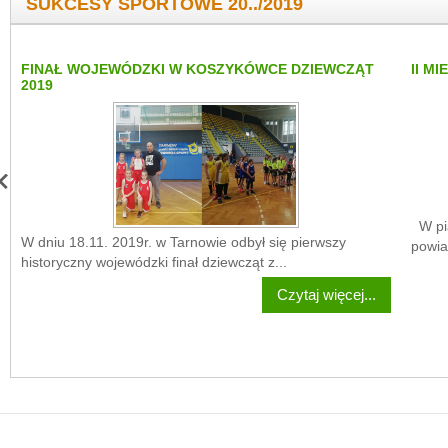
SUKCESY SPORTOWE 20../2019
FINAŁ WOJEWÓDZKI W KOSZYKÓWCE DZIEWCZĄT
II M
2019
W pią
W dniu 18.11. 2019r. w Tarnowie odbył się pierwszy
powia
historyczny wojewódzki finał dziewcząt z...
Czytaj więcej...