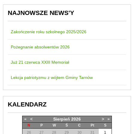
NAJNOWSZE NEWS'Y
Zakończenie roku szkolnego 2025/2026
Pożegnanie absolwentów 2026
Już 21 czerwca XXIII Memoriał
Lekcja patriotyzmu z wójtem Gminy Tarnów
KALENDARZ
«
<
Sierpień
2026
>
»
N
P
W
Ś
C
Pt
S
26
27
28
29
30
31
1