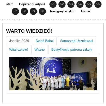
start
Poprzedni artykuł
51
52
53
54
55
56
57
58
59
60
Następny artykuł
koniec
WARTO WIEDZIEĆ!
Jasełka 2026
Dzień Babci
Samorząd Uczniowski
Witaj szkoło!
Ważne
Beatyfikacja patrona szkoły