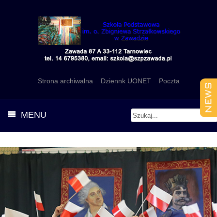
Strona archiwalna
Dziennk UONET
Poczta
MENU