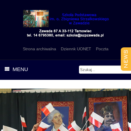
Strona archiwalna
Dziennk UONET
Poczta
MENU