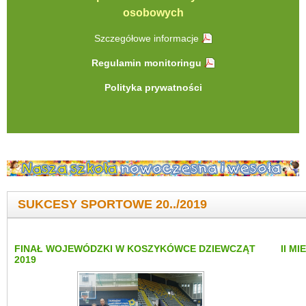
osobowych
Szczegółowe informacje
Regulamin monitoringu
Polityka prywatności
SUKCESY SPORTOWE 20../2019
FINAŁ WOJEWÓDZKI W KOSZYKÓWCE DZIEWCZĄT
II M
2019