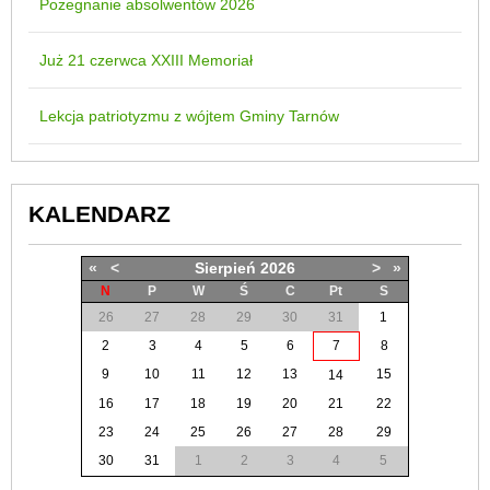
Pożegnanie absolwentów 2026
Już 21 czerwca XXIII Memoriał
Lekcja patriotyzmu z wójtem Gminy Tarnów
KALENDARZ
«
<
Sierpień
2026
>
»
N
P
W
Ś
C
Pt
S
26
27
28
29
30
31
1
2
3
4
5
6
7
8
9
10
11
12
13
15
14
16
17
18
19
20
21
22
23
24
25
26
27
28
29
30
31
1
2
3
4
5