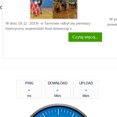
W pią
W dniu 18.11. 2019r. w Tarnowie odbył się pierwszy
powia
historyczny wojewódzki finał dziewcząt z...
Czytaj więcej...