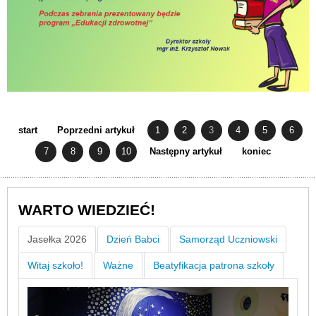
start
Poprzedni artykuł
1
2
3
4
5
6
7
8
9
10
Następny artykuł
koniec
WARTO WIEDZIEĆ!
Jasełka 2026
Dzień Babci
Samorząd Uczniowski
Witaj szkoło!
Ważne
Beatyfikacja patrona szkoły