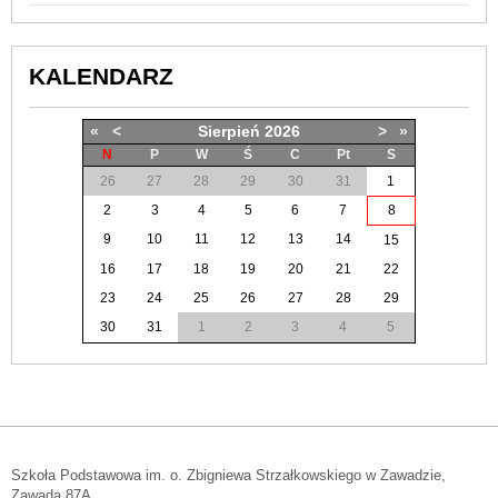
KALENDARZ
«
<
Sierpień
2026
>
»
N
P
W
Ś
C
Pt
S
26
27
28
29
30
31
1
2
3
4
5
6
7
8
9
10
11
12
13
14
15
16
17
18
19
20
21
22
23
24
25
26
27
28
29
30
31
1
2
3
4
5
Szkoła Podstawowa im. o. Zbigniewa Strzałkowskiego w Zawadzie,
Zawada 87A