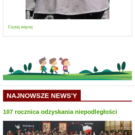
Czytaj więcej
NAJNOWSZE NEWS'Y
107 rocznica odzyskania niepodległości