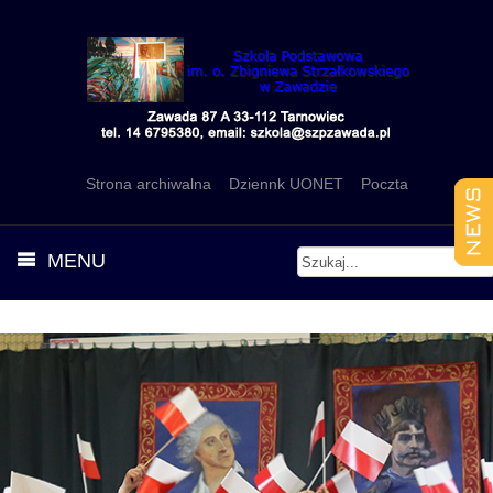
Strona archiwalna
Dziennk UONET
Poczta
MENU