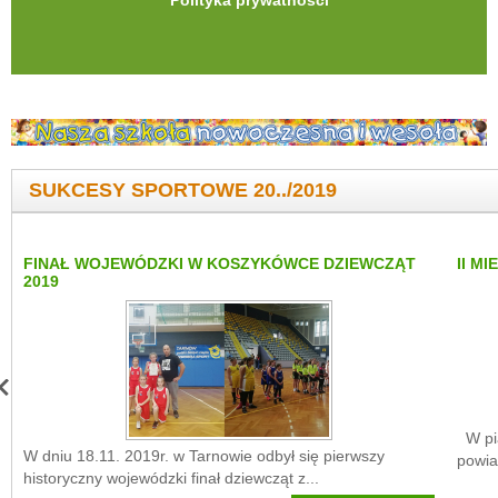
Polityka prywatności
SUKCESY SPORTOWE 20../2019
FINAŁ WOJEWÓDZKI W KOSZYKÓWCE DZIEWCZĄT
II M
2019
W pią
W dniu 18.11. 2019r. w Tarnowie odbył się pierwszy
powia
historyczny wojewódzki finał dziewcząt z...