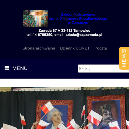
Strona archiwalna
Dziennk UONET
Poczta
MENU