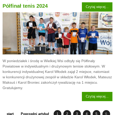
Półfinał tenis 2024
Czytaj więcej...
W poniedziałek i środę w Wielkiej Wsi odbyły się Półfinały
Powiatowe w indywidualnym i drużynowym tenisie stołowym. W
konkurencji indywidualnej Karol Włodek zajął 2 miejsce, natomiast
w konkurencji drużynowej zespół w składzie Karol Włodek, Mateusz
Maksuś i Karol Broniec zakończył rywalizację na 1 miejscu.
Gratulujemy.
Czytaj więcej...
start
Poprzedni artykuł
1
2
3
4
5
6