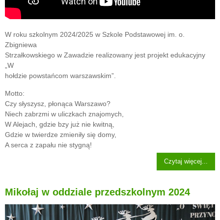
W roku szkolnym 2024/2025 w Szkole Podstawowej im. o.
Zbigniewa
Strzałkowskiego w Zawadzie realizowany jest projekt edukacyjny
„W
hołdzie powstańcom warszawskim”.
Motto:
Czy słyszysz, płonąca Warszawo?
Niech zabrzmi w uliczkach znajomych,
W Alejach, gdzie bzy już nie kwitną,
Gdzie w twierdze zmieniły się domy,
A serca z zapału nie stygną!
Czytaj więcej...
Mikołaj w oddziale przedszkolnym 2024