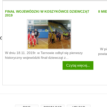
FINAŁ WOJEWÓDZKI W KOSZYKÓWCE DZIEWCZĄT
II M
2019
W pią
W dniu 18.11. 2019r. w Tarnowie odbył się pierwszy
powia
historyczny wojewódzki finał dziewcząt z...
Czytaj więcej...