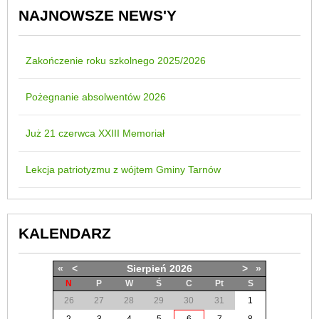
NAJNOWSZE NEWS'Y
Zakończenie roku szkolnego 2025/2026
Pożegnanie absolwentów 2026
Już 21 czerwca XXIII Memoriał
Lekcja patriotyzmu z wójtem Gminy Tarnów
KALENDARZ
«
<
Sierpień
2026
>
»
N
P
W
Ś
C
Pt
S
26
27
28
29
30
31
1
2
3
4
5
6
7
8