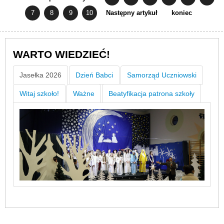
7
8
9
10
Następny artykuł
koniec
WARTO WIEDZIEĆ!
Jasełka 2026
Dzień Babci
Samorząd Uczniowski
Witaj szkoło!
Ważne
Beatyfikacja patrona szkoły